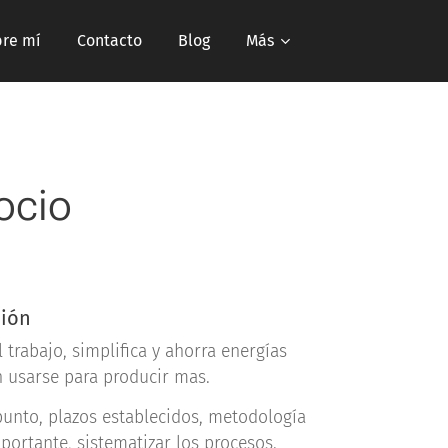
re mí
Contacto
Blog
Más
gocio
ción
l trabajo, simplifica y ahorra energías
 usarse para producir mas.
unto, plazos establecidos, metodología
portante, sistematizar los procesos.