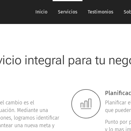
Inicio
Servicios
Testimonios
Sob
icio integral para tu ne
Planifica
el cambio es el
Planificar e
tuación. Mediante una
que pueden
iones, logramos identificar
Punto por p
lantear una nueva meta y
y lo mas im